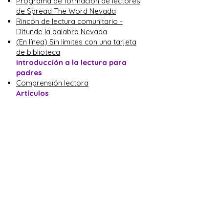
Programa de formación de lectores
de Spread The Word Nevada
Rincón de lectura comunitario -
Difunde la palabra Nevada
(En línea) Sin límites con una tarjeta
de biblioteca
Introducción a la lectura para
padres
Comprensión lectora
Artículos
Leer en tu idioma materno
Formas divertidas y efectivas de
leer con niños
Involucre a su hijo con textos
informativos.
Haz clic en otra área de alfabetización para
obtener más información.